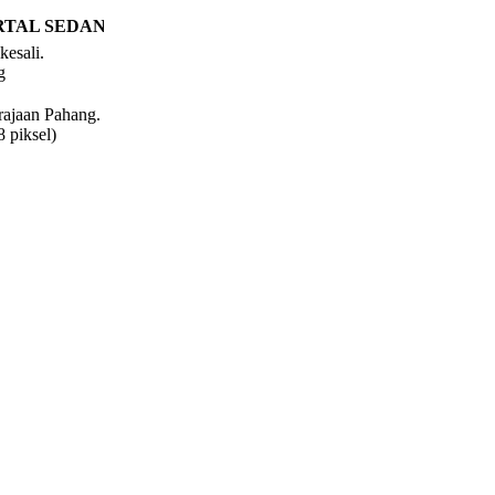
TAL SEDANG DISELENGGARA. MOHON MAAF ATAS SEB
kesali.
g
rajaan Pahang.
 piksel)